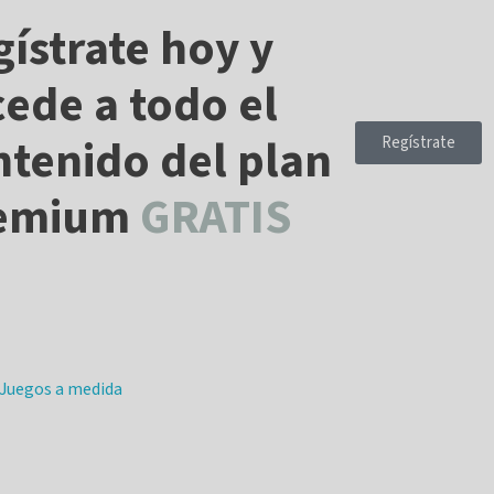
ístrate hoy y
cede a todo el
ntenido del plan
Regístrate
emium
GRATIS
Juegos a medida