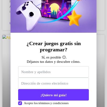
hasta experiencias inmersivas en mundos abiertos.
Algunos títulos han dejado una huella imborrable en la
industria, convirtiéndose en
LEER MÁS »