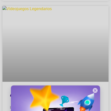
🎮 Videojuegos Legendarios
Los videojuegos han evolucionado desde simples píxeles