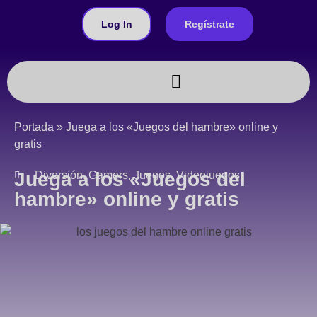
Log In
Regístrate
Juegos a medida
Portada
»
Juega a los «Juegos del hambre» online y
gratis
Juega a los «Juegos del
Diversión
,
Gamers
,
Juegos
,
Videojuegos
hambre» online y gratis