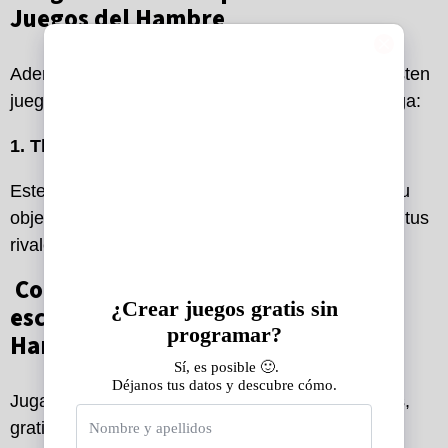
Juegos del Hambre
Además de los simuladores y escape rooms, existen
juegos en línea que capturan la esencia de la saga:
1. The Hunger Games en
Minijuegos
Este juego es una parodia de la película, donde tu
objetivo es sobrevivir, recoger armas y eliminar a tus
rivales.
Conclusión: juega o crea tu propio
escape room de Los Juegos del
Hambre
Jugar a los
Juegos del Hambre
online y además,
gratis ofrece una oportunidad única para
vivir la