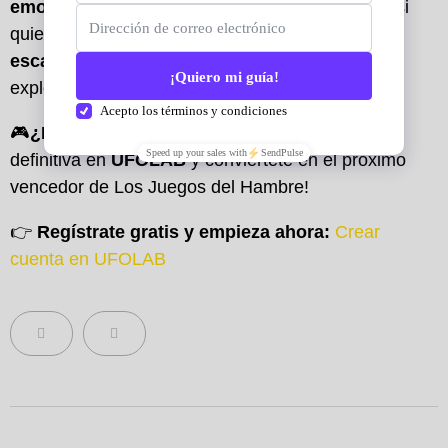
emoción de la saga
en primera persona. Tanto si
quieres jugar como si deseas
crear tu propio
escape room
,
UFOLAB
es la mejor opción para
explorar este universo.
🎮
¿Listo para jugar?
¡Descubre la experiencia
definitiva en
UFOLAB
y conviértete en el próximo
vencedor de Los Juegos del Hambre!
👉
Regístrate gratis y empieza ahora:
Crear
cuenta en UFOLAB