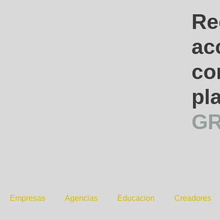
Re
ac
co
pl
GR
Empresas
Agencias
Educacion
Creadores