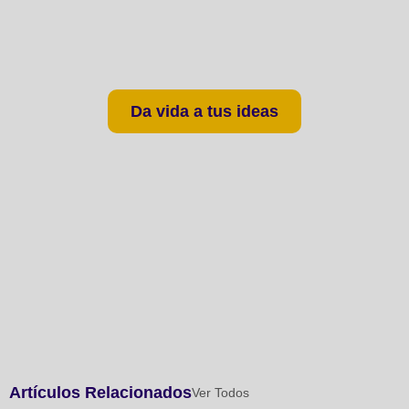
Conecta con tu audiencia
como nunca gracias a la
gamificación
Da vida a tus ideas
Artículos Relacionados
Ver Todos