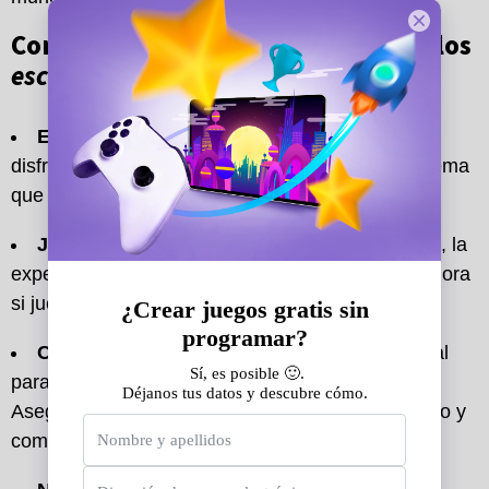
Consejos para disfrutar al máximo los
escape rooms
online gratuitos:
Elige un tema que te guste:
La clave para
disfrutar de un escape room online es elegir un tema
que te atraiga y te motive a resolver los acertijos.
Juega con amigos:
Si bien puedes jugar solo, la
experiencia es mucho más divertida y enriquecedora
si juegas con amigos o familiares.
Comunícate:
La comunicación es fundamental
para resolver los acertijos y avanzar en el juego.
Asegúrate de hablar con tus compañeros de juego y
compartir tus ideas.