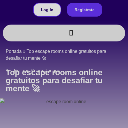
Log In
Regístrate
Juegos a medida
Portada
»
Top escape rooms online gratuitos para
desafiar tu mente 🚀
Top escape rooms online
Escape Room
,
Juegos
gratuitos para desafiar tu
mente 🚀