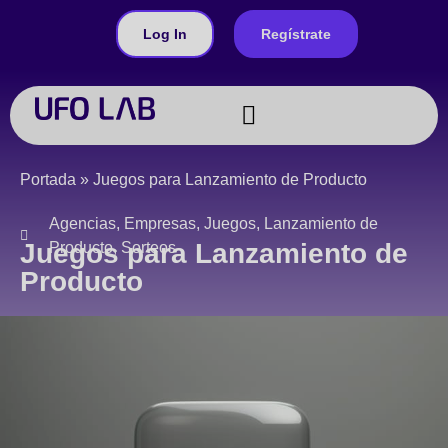
Log In
Regístrate
Juegos a medida
Portada
»
Juegos para Lanzamiento de Producto
Agencias
,
Empresas
,
Juegos
,
Lanzamiento de
Juegos para Lanzamiento de
Producto
,
Sorteos
Producto