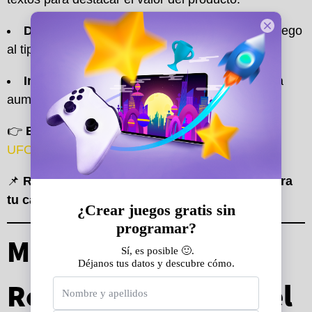
Dinámicas y retos:
Adapta la mecánica del juego
al tipo de producto y audiencia.
Incentivos y sorteos:
Configura premios para
aumentar la motivación y participación.
👉
Empieza a personalizar tu minijuego aquí
:
UFOLAB – Crea tu Juego
.
📌
Regístrate gratis y edita JUEGA Y GANA para
tu campaña aquí
→
Crear cuenta en UFOLAB
.
Métricas y
Resultados: Evalúa el