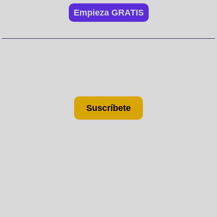
Empieza GRATIS
No te pierdas nada. ¡Suscríbete
a nuestra newsletter!
Suscríbete
No hubiéramos llegado hasta aquí sin la ayuda de: