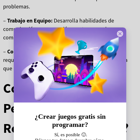
problemas.
–
Trabajo en Equipo:
Desarrolla habilidades de
comunicación y cooperación con tu grupo de
compañeros.
–
Concentración y Atención al Detalle
: Estos juegos
requieren que estés siempre atento a cualquier pista
que pueda aparecer.
Conclusión: ¿Vale la
Pena Jugar Escape
Rooms Online Gratis?