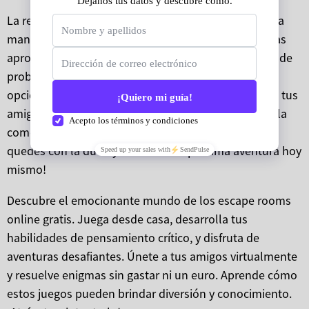
La respuesta es un sí rotundo. Si estás buscando una
manera divertida y diferente de entretenerte mientras
aprovechas y mejoras tus habilidades de resolución de
problemas, los escape rooms online gratis son una
opción excelente. Además, son perfectos para unir a tus
amigos y familiares en aventuras desafiantes desde la
comodidad de tu hogar. ¿Te atreves a probar? ¡No te
quedes con la duda y comienza tu próxima aventura hoy
mismo!
Descubre el emocionante mundo de los escape rooms
online gratis. Juega desde casa, desarrolla tus
habilidades de pensamiento crítico, y disfruta de
aventuras desafiantes. Únete a tus amigos virtualmente
y resuelve enigmas sin gastar ni un euro. Aprende cómo
estos juegos pueden brindar diversión y conocimiento.