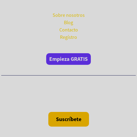
Compañía
Sobre nosotros
Blog
Contacto
Regístro
Empieza GRATIS
No te pierdas nada. ¡Suscríbete
a nuestra newsletter!
Suscríbete
No hubiéramos llegado hasta aquí sin la ayuda de: