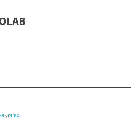
FOLAB
aft
y
PUBG
.