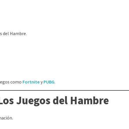
os del Hambre.
 juegos como
Fortnite
y
PUBG
.
 Los Juegos del Hambre
mación.