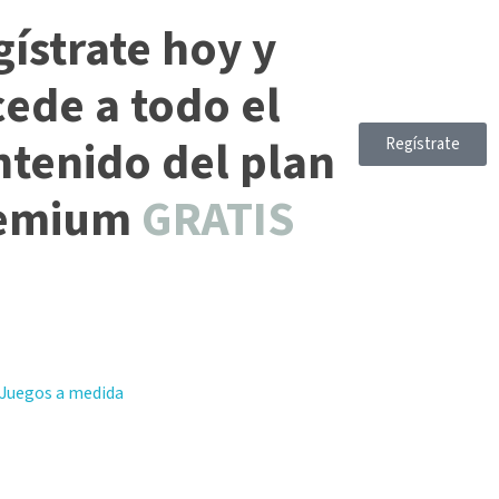
ístrate hoy y
cede a todo el
ntenido del plan
Regístrate
emium
GRATIS
Juegos a medida