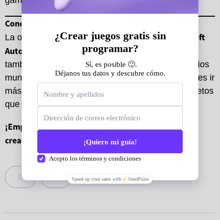
gamer.
Conclusión
crear una portada de Grand Theft
La oportunidad de
Auto
no solo despierta la creatividad, sino que
también inspira a los gamers a imaginar sus propios
mundos. Con herramientas como UFOLAB, puedes ir
más allá de la inspiración y diseñar juegos completos
que reflejen tu estilo.
¡Empieza ahora con UFOLAB y conviértete en el
creador del próximo fenómeno del gaming!