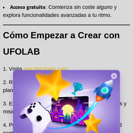
Acceso gratuito
: Comienza sin coste alguno y
explora funcionalidades avanzadas a tu ritmo.
Cómo Empezar a Crear con
UFOLAB
Visita
app.theufolab.com
.
Regístrate y accede a nuestra biblioteca de
plantillas.
Explora opciones para diseñar portadas, mapas y
misiones.
Publica tu proyecto y sorprende a la comunidad